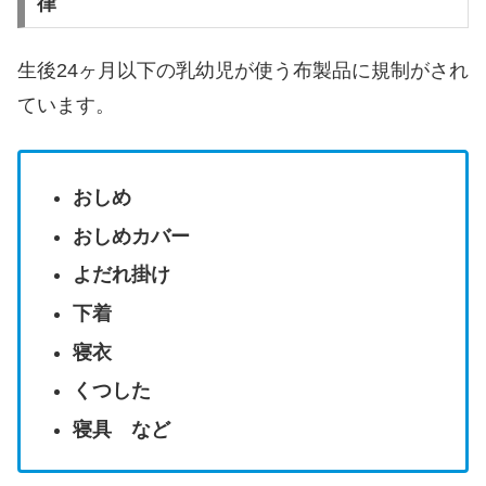
律
生後24ヶ月以下の乳幼児が使う布製品に規制がされ
ています。
おしめ
おしめカバー
よだれ掛け
下着
寝衣
くつした
寝具 など