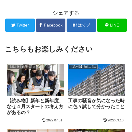
シェアする
Twitter
Facebook
はてブ
LINE
こちらもお楽しみください
【読み物】自然の営み
【読み物】自然の営み
【読み物】新年と新年度、
工事の騒音が気になった時
なぜ４月スタートの考え方
に色々試して分かったこと
があるの？
2022.07.31
2022.09.16