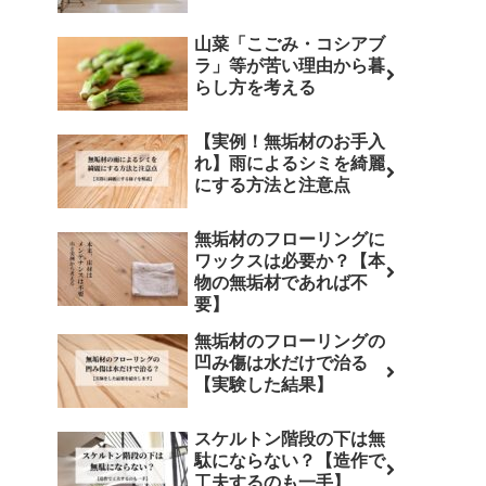
山菜「こごみ・コシアブ
ラ」等が苦い理由から暮
らし方を考える
【実例！無垢材のお手入
れ】雨によるシミを綺麗
にする方法と注意点
無垢材のフローリングに
ワックスは必要か？【本
物の無垢材であれば不
要】
無垢材のフローリングの
凹み傷は水だけで治る
【実験した結果】
スケルトン階段の下は無
駄にならない？【造作で
工夫するのも一手】