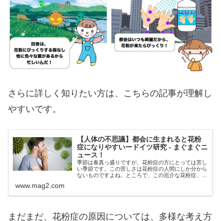
さらに詳しく知りたい方は、こちらの記事が理解し
やすいです。
【人体の不思議】都会に生まれると花粉
症になりやすいードイツ研究 - まぐまぐニ
ュース！
季節は春真っ盛りですが、花粉症の方にとっては苦し
い季節です。この苦しさは花粉症の人間にしか分から
ないものですよね。ところで、この厄介な花粉症、実
は発生する地域に偏りがあるということはご存知でし
www.mag2.com
ょうか？メルマガ『８人ばなし』ではこの花粉症の発
生分布の偏りについて、免疫学の先進国ドイツで行わ
れたとある研究を例に目
まだまだ、花粉症の原因については、多様な考え方